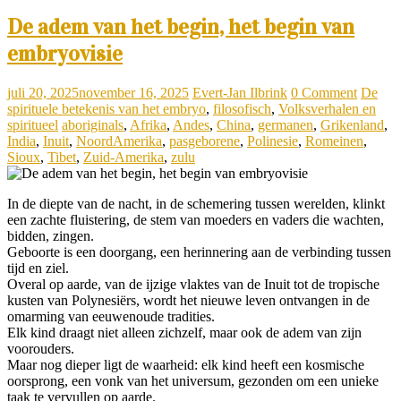
De adem van het begin, het begin van
embryovisie
juli 20, 2025
november 16, 2025
Evert-Jan Ilbrink
0 Comment
De
spirituele betekenis van het embryo
,
filosofisch
,
Volksverhalen en
spiritueel
aboriginals
,
Afrika
,
Andes
,
China
,
germanen
,
Grikenland
,
India
,
Inuit
,
NoordAmerika
,
pasgeborene
,
Polinesie
,
Romeinen
,
Sioux
,
Tibet
,
Zuid-Amerika
,
zulu
In de diepte van de nacht, in de schemering tussen werelden, klinkt
een zachte fluistering, de stem van moeders en vaders die wachten,
bidden, zingen.
Geboorte is een doorgang, een herinnering aan de verbinding tussen
tijd en ziel.
Overal op aarde, van de ijzige vlaktes van de Inuit tot de tropische
kusten van Polynesiërs, wordt het nieuwe leven ontvangen in de
omarming van eeuwenoude tradities.
Elk kind draagt niet alleen zichzelf, maar ook de adem van zijn
voorouders.
Maar nog dieper ligt de waarheid: elk kind heeft een kosmische
oorsprong, een vonk van het universum, gezonden om een unieke
taak te vervullen op aarde.