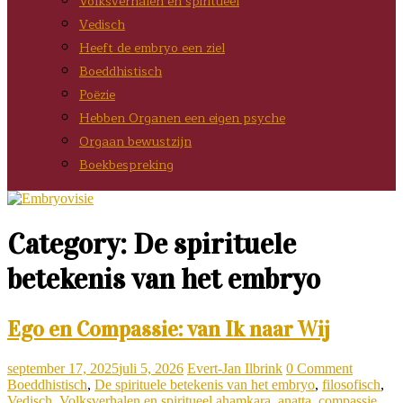
Volksverhalen en spiritueel
Vedisch
Heeft de embryo een ziel
Boeddhistisch
Poëzie
Hebben Organen een eigen psyche
Orgaan bewustzijn
Boekbespreking
Category: De spirituele
betekenis van het embryo
Ego en Compassie: van Ik naar Wij
september 17, 2025
juli 5, 2026
Evert-Jan Ilbrink
0 Comment
Boeddhistisch
,
De spirituele betekenis van het embryo
,
filosofisch
,
Vedisch
,
Volksverhalen en spiritueel
ahamkara
,
anatta
,
compassie
,