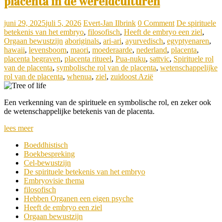
placenta in de wereldculturen
juni 29, 2025
juli 5, 2026
Evert-Jan Ilbrink
0 Comment
De spirituele
betekenis van het embryo
,
filosofisch
,
Heeft de embryo een ziel
,
Orgaan bewustzijn
aboriginals
,
ari-ari
,
ayurvedisch
,
egyptyenaren
,
hawaii
,
levensboom
,
maori
,
moederaarde
,
nederland
,
placenta
,
placenta begraven
,
placenta ritueel
,
Pua-nuku
,
sattvic
,
Spirituele rol
van de placenta
,
symbolische rol van de placenta
,
wetenschappelijke
rol van de placenta
,
whenua
,
ziel
,
zuidoost Azië
Een verkenning van de spirituele en symbolische rol, en zeker ook
de wetenschappelijke betekenis van de placenta.
lees meer
Boeddhistisch
Boekbespreking
Cel-bewustzijn
De spirituele betekenis van het embryo
Embryovisie thema
filosofisch
Hebben Organen een eigen psyche
Heeft de embryo een ziel
Orgaan bewustzijn