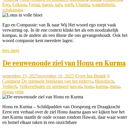
Ego
,
Erikson
,
Freud
,
maori
,
nafs
,
soefi
,
Ubuntu
,
waardigheid
,
whakapapa
Ego en Compassie: van Ik naar Wij Het woord ego roept vaak
verwarring op. In de ene context klinkt het als een noodzakelijk
kompas, in de andere als een illusie die ons gevangenhoudt. Ook het
woord compassie kent meerdere lagen:
lees meer
De eeuwenoude ziel van Honu en Kurma
september 15, 2025
november 16, 2025
Evert-Jan Ilbrink
0
Comment
De spirituele betekenis van het embryo
,
filosofisch
,
Vedisch
,
Volksverhalen en spiritueel
hawaii
,
honu
,
kurma
,
mana
,
prana
,
veda
Honu en Kurma – Schildpadden van Oorsprong en Draagkracht
Eerst een verhaal over de ziel Honu daarna gaan we kijken hoe het
met Kurma staatIn de oude oceaan rondom Hawaii, daar waar water
en hemel elkaar raken in een onzichtbare