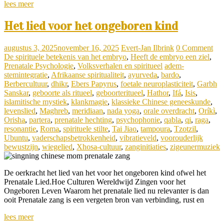
lees meer
Het lied voor het ongeboren kind
augustus 3, 2025
november 16, 2025
Evert-Jan Ilbrink
0 Comment
De spirituele betekenis van het embryo
,
Heeft de embryo een ziel
,
Prenatale Psychologie
,
Volksverhalen en spiritueel
adem-
stemintegratie
,
Afrikaanse spiritualiteit
,
ayurveda
,
bardo
,
Berbercultuur
,
dhikr
,
Ebers Papyrus
,
foetale neuroplasticiteit
,
Garbh
Sanskar
,
geboorte als ritueel
,
geboorteritueel
,
Hathor
,
Ifá
,
Isis
,
islamitische mystiek
,
klankmagie
,
klassieke Chinese geneeskunde
,
levenslied
,
Maghreb
,
meridiaan
,
nada yoga
,
orale overdracht
,
Oríkì
,
Orisha
,
partera
,
prenatale hechting
,
psychophonie
,
qabla
,
qi
,
raga
,
resonantie
,
Roma
,
spirituele stilte
,
Tai Jiao
,
tampoura
,
Tzotzil
,
Ubuntu
,
vaderschapsbetrokkenheid
,
vibratieveld
,
voorouderlijk
bewustzijn
,
wiegelied
,
Xhosa-cultuur
,
zanginitiaties
,
zigeunermuziek
De oerkracht het lied van het voor het ongeboren kind ofwel het
Prenatale Lied.Hoe Culturen Wereldwijd Zingen voor het
Ongeboren Leven Waarom het prenatale lied nu relevanter is dan
ooit Prenatale zang is een vergeten bron van verbinding, rust en
lees meer