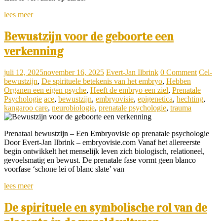
lees meer
Bewustzijn voor de geboorte een
verkenning
juli 12, 2025
november 16, 2025
Evert-Jan Ilbrink
0 Comment
Cel-
bewustzijn
,
De spirituele betekenis van het embryo
,
Hebben
Organen een eigen psyche
,
Heeft de embryo een ziel
,
Prenatale
Psychologie
ace
,
bewustzijn
,
embryovisie
,
epigenetica
,
hechting
,
kangaroo care
,
neurobiologie
,
prenatale psychologie
,
trauma
Prenataal bewustzijn – Een Embryovisie op prenatale psychologie
Door Evert-Jan Ilbrink – embryovisie.com Vanaf het allereerste
begin ontwikkelt het menselijk leven zich biologisch, relationeel,
gevoelsmatig en bewust. De prenatale fase vormt geen blanco
voorfase ‘schone lei of blanc slate’ van
lees meer
De spirituele en symbolische rol van de