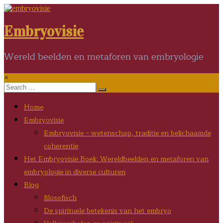
Skip
to
content
Embryovisie
Wereld beelden en metaforen van embryologie
×
Home
Embryovisie
Embryovisie – wetenschap, traditie en belichaamde
coherentie
Het Embryovisie Boek: Wereldbeelden en metaforen van
embryologie in diverse culturen
Blog
filosofisch
De spirituele betekenis van het embryo