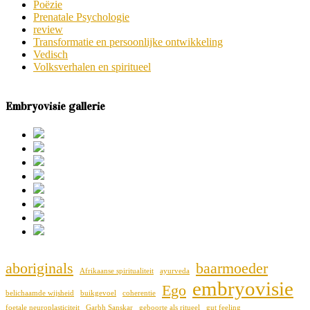
Poëzie
Prenatale Psychologie
review
Transformatie en persoonlijke ontwikkeling
Vedisch
Volksverhalen en spiritueel
Embryovisie gallerie
aboriginals
baarmoeder
Afrikaanse spiritualiteit
ayurveda
embryovisie
Ego
belichaamde wijsheid
buikgevoel
coherentie
foetale neuroplasticiteit
Garbh Sanskar
geboorte als ritueel
gut feeling